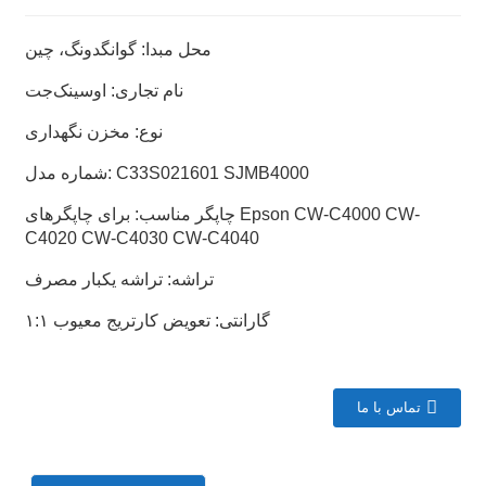
محل مبدا: گوانگدونگ، چین
نام تجاری: اوسینک‌جت
نوع: مخزن نگهداری
شماره مدل: C33S021601 SJMB4000
چاپگر مناسب: برای چاپگرهای Epson CW-C4000 CW-
C4020 CW-C4030 CW-C4040
تراشه: تراشه یکبار مصرف
گارانتی: تعویض کارتریج معیوب ۱:۱
تماس با ما