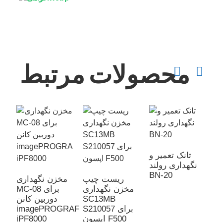
محصولات مرتبط
تانک تعمیر و
نگهداری رولند
BN-20
ریست چیپ
مخزن نگهداری
مخزن نگهداری
MC-08 برای
SC13MB
دوربین کانن
S210057 برای
imagePROGRAF
ر
اپسون F500
iPF8000