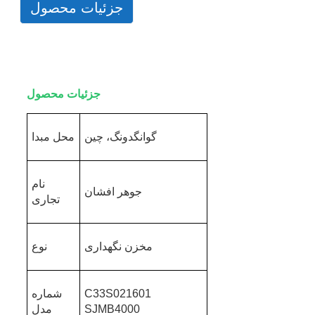
جزئیات محصول
جزئیات محصول
گوانگدونگ، چین
محل مبدا
نام
جوهر افشان
تجاری
مخزن نگهداری
نوع
C33S021601
شماره
SJMB4000
مدل