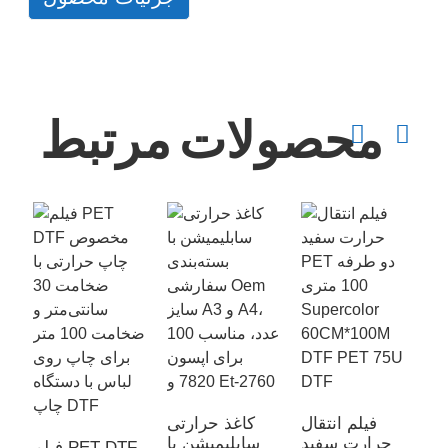
محصولات مرتبط
ر
ر
ل
O
فیلم انتقال
کاغذ حرارتی
D
حرارت سفید
سابلیمیشن با
فیلم PET DTF