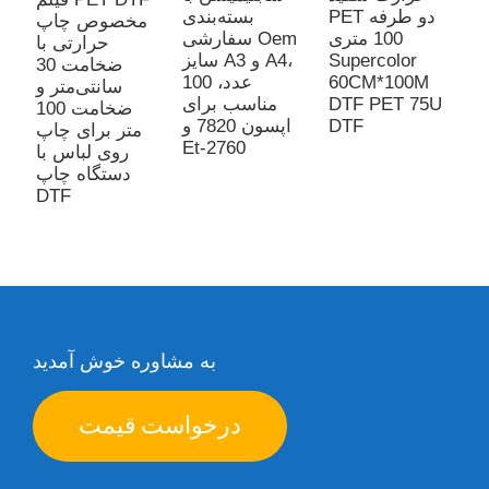
PET دو طرفه
بسته‌بندی
مخصوص چاپ
100 متری
سفارشی Oem
حرارتی با
Supercolor
سایز A3 و A4،
ضخامت 30
60CM*100M
100 عدد،
سانتی‌متر و
DTF PET 75U
مناسب برای
ضخامت 100
DTF
اپسون 7820 و
متر برای چاپ
Et-2760
روی لباس با
دستگاه چاپ
DTF
به مشاوره خوش آمدید
درخواست قیمت