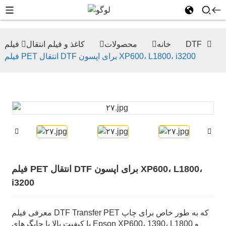
فیلم DTF
خانه
محصولات
کاغذ و فیلم انتقال
فیلم PET انتقال DTF برای اپسون XP600، L1800، i3200
فیلم PET انتقال DTF برای اپسون XP600، L1800،
i3200
معرفی فیلم DTF Transfer PET که به طور خاص برای چاپ
با کیفیت بالا با چاپگرهای Epson XP600، 1390، L1800 و