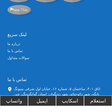
لینک سریع
درباره ما
تماس با ما
سوالات متداول
تماس با ما
اتاق ۴۰۱، ساختمان ۵، شماره ۱۶، خیابان اول شرقی بینیونگ
نانگه، شهر دائوجیائو، شهر دونگوان، استان گوانگدونگ، چین
استعلام
اسکایپ
ایمیل
واتساپ
تلفن: +86 17707697471
sysadmin@ocbestjet.com