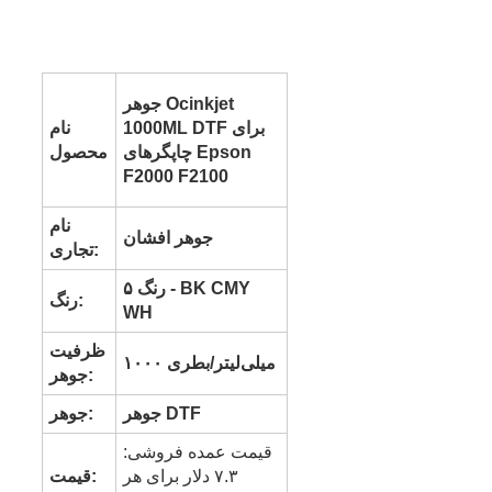
جوهر Ocinkjet
1000ML DTF برای
نام
چاپگرهای Epson
محصول
F2000 F2100
نام
جوهر افشان
تجاری:
۵ رنگ - BK CMY
رنگ:
WH
ظرفیت
۱۰۰۰ میلی‌لیتر/بطری
جوهر:
جوهر DTF
جوهر:
قیمت عمده فروشی:
۷.۳ دلار برای هر
قیمت: