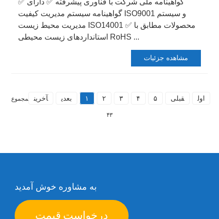
✅ گواهینامه ملی شرکت با فناوری پیشرفته ✅ دارای
گواهینامه سیستم مدیریت کیفیت ISO9001 و سیستم
مدیریت محیط زیست ISO14001 ✅ محصولات مطابق با
استانداردهای زیست محیطی RoHS ...
مشاهده جزئیات
اول
قبلی
۵
۴
۳
۲
۱
بعدی
آخرین
مجموع
۴۳
به مشاوره خوش آمدید
درخواست قیمت