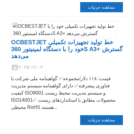
مشاهده جزئیات
OCBESTJET خط تولید تجهیزات تکمیلی
خود را با دستگاه لمینیتور 360S A3+ گسترش
می‌دهد
۲۰۲۵-۱۲-۰۴
قیمت: ۱۱۸ دلار/مجموعه✅ گواهینامه ملی شرکت با
فناوری پیشرفته✅ دارای گواهینامه سیستم مدیریت
کیفیت ISO9001 و سیستم مدیریت محیط زیست
ISO14001✅ محصولات مطابق با استانداردهای زیست
محیطی RoHS هستند...
مشاهده جزئیات