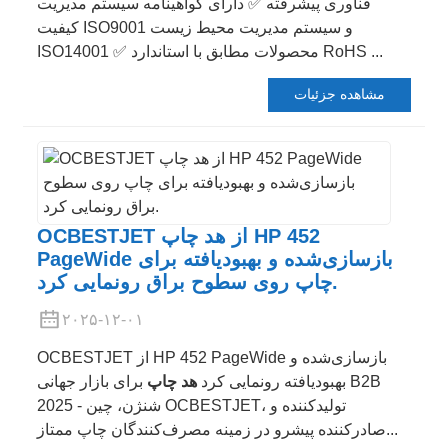
فناوری پیشرفته ✅ دارای گواهینامه سیستم مدیریت
کیفیت ISO9001 و سیستم مدیریت محیط زیست
ISO14001 ✅ محصولات مطابق با استاندارد RoHS ...
مشاهده جزئیات
OCBESTJET از هد چاپ HP 452
PageWide بازسازی‌شده و بهبودیافته برای
چاپ روی سطوح براق رونمایی کرد.
۲۰۲۵-۱۲-۰۱
OCBESTJET از HP 452 PageWide بازسازی‌شده و
بهبودیافته رونمایی کرد
هد چاپ
برای بازار جهانی B2B
شنژن، چین - 2025 OCBESTJET، تولیدکننده و
صادرکننده پیشرو در زمینه مصرف‌کنندگان چاپ ممتاز...