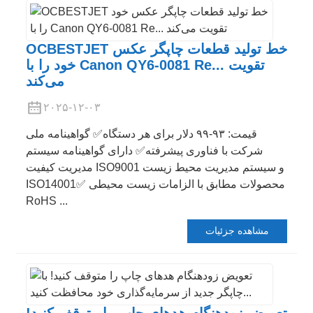
OCBESTJET خط تولید قطعات چاپگر عکس
خود را با Canon QY6-0081 Re... تقویت
می‌کند
۲۰۲۵-۱۲-۰۳
قیمت: ۹۳-۹۹ دلار برای هر دستگاه✅ گواهینامه ملی
شرکت با فناوری پیشرفته✅ دارای گواهینامه سیستم
مدیریت کیفیت ISO9001 و سیستم مدیریت محیط زیست
ISO14001✅ محصولات مطابق با الزامات زیست محیطی
RoHS ...
مشاهده جزئیات
تعویض زودهنگام هدهای چاپ را متوقف کنید!