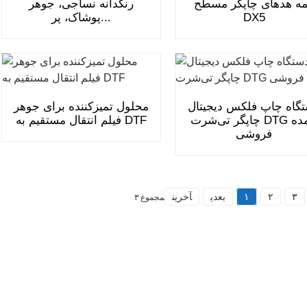
ه هدهای چاپگر مسطح
رنگدانه نساجی، جوهر
DX5
پوشاک، پر...
گاه چاپ فلکس دیجیتال
محلول تمیزکننده برای جوهر
چاپگر تی‌شرت DTG عمده
فیلم انتقال مستقیم به DTF
فروشی
۳
۲
۱
بعدی
آخرین
مجموع ۳