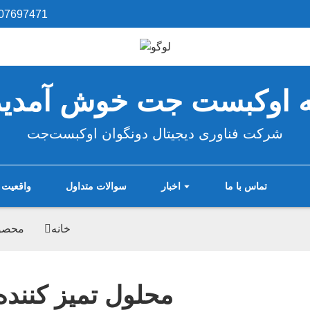
07697471‎
ه اوکبست جت خوش آمدید
شرکت فناوری دیجیتال دونگوان اوکبست‌جت
تماس با ما
اخبار
سوالات متداول
واقعیت 
خانه
محصو
محلول تمیز کننده