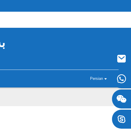
ب
Persian
‎+8617707697471‎
‎+8617707697471‎