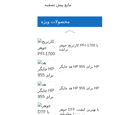
مایع پیش تصفیه
محصولات ویژه
کارتریج جوهر PFI-1700 با
تراشه ...
هد چاپگر HP 955 برای HP
...
هد چاپگر HP 955 برای HP
...
جوهر DTF با بهترین کیفیت
۱۰۰۰ میلی‌لیتر ...