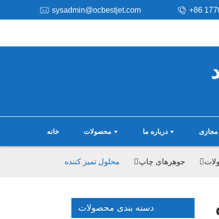
sysadmin@ocbestjet.com
‎+86 177
مجازی
درباره ما
محصولات
خانه
لات
جوهرهای چاپ
محلول تمیز کننده
دسته بندی محصولات