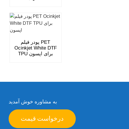
پودر فیلم PET
Ocinkjet White DTF
TPU برای اپسون
به مشاوره خوش آمدید
درخواست قیمت