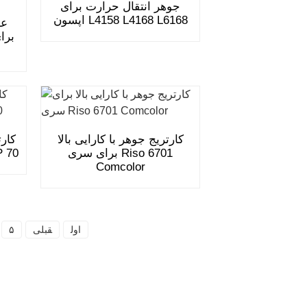
جوهر انتقال حرارت برای
اپسون L4158 L4168 L6168
برا
کارتریج جوهر با کارایی بالا
کارت
برای سری Riso 6701
عریض‌تر جایگزین
Comcolor
اول
قبلی
۵