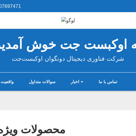
07697471‎
ه اوکبست جت خوش آمدید
شرکت فناوری دیجیتال دونگوان اوکبست‌جت
تماس با ما
اخبار
سوالات متداول
واقعیت 
محصولات ویژه