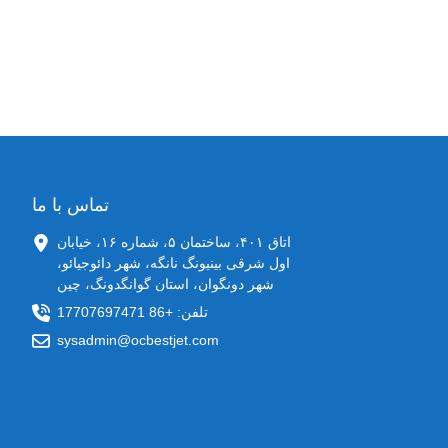
تماس با ما
اتاق ۴۰۱، ساختمان ۵، شماره ۱۶، خیابان
اول شرقی بینیونگ نانگه، شهر دائوجیائو،
شهر دونگوان، استان گوانگدونگ، چین
تلفن: +86 17707697471
sysadmin@ocbestjet.com