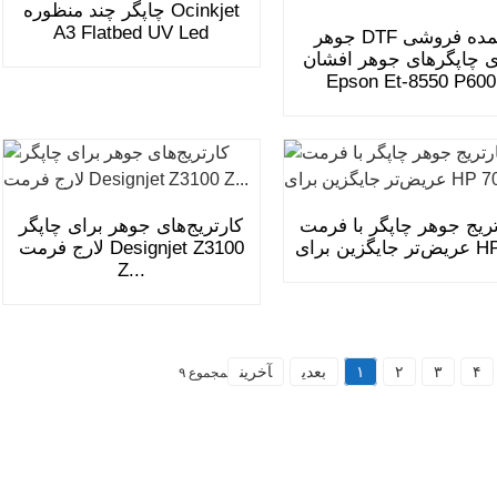
چاپگر چند منظوره Ocinkjet
A3 Flatbed UV Led
جوهر DTF عمده فروشی
ی چاپگرهای جوهر افشان
Epson Et-8550 P600
ریج جوهر چاپگر با فرمت
کارتریج‌های جوهر برای چاپگر
 برای HP 70
لارج فرمت Designjet Z3100
Z...
۴
۳
۲
۱
بعدی
آخرین
مجموع ۹