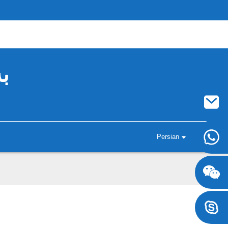
ب
Persian
‎+8617707697471‎
‎+8617707697471‎