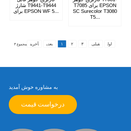
T7085 برای EPSON
شارژ T9441-T9444
SC Surecolor T3080
برای EPSON WF 5...
T5...
اول
قبلی
۳
۲
۱
بعدی
آخرین
مجموع ۳
به مشاوره خوش آمدید
درخواست قیمت