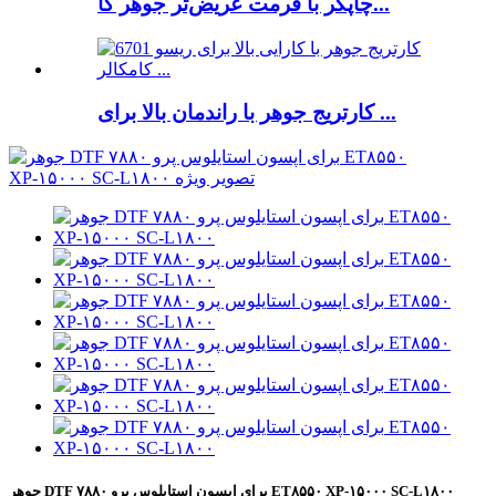
چاپگر با فرمت عریض‌تر جوهر کا...
کارتریج جوهر با راندمان بالا برای ...
جوهر DTF برای اپسون استایلوس پرو ۷۸۸۰ ET۸۵۵۰ XP-۱۵۰۰۰ SC-L۱۸۰۰