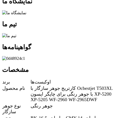
نمایشگاه ما
تیم ما
گواهینامه‌ها
مشخصات
اوکبست‌ها
برند
کارتریج جوهر سازگار با Ocbestjet T503XL
نام محصول
با جوهر رنگی برای چاپگر اپسون XP-5200
XP-5205 WF-2960 WF-2965DWF
جوهر رنگی
نوع جوهر
سازگار
BK-16.5 میلی‌لیتر CMY-14 میلی‌لیتر
حجم