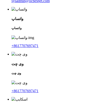
sysadmin@ocbestjet.com
واتساپ
واتساپ
‎+8617707697471‎
وی چت
وی چت
‎+8617707697471‎