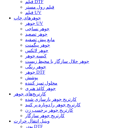
فیلم DTF
فیلم رول مستر
فیلم UV
جوهرهای چاپ
جوهر UV
جوهر نساجی
جوهر تصعید
مایع پیش تصفیه
جوهر پیگمنت
جوهر لاتکس
کیسه جوهر
جوهر حلال سازگار با محیط زیست
جوهر رنگی
جوهر DTF
پوشش
محلول تمیز کننده
جوهر کاغذ هنری
کارتریج‌های جوهر
کارتریج جوهر بازسازی شده
کارتریج جوهر را دوباره پر کنید
کارتریج جوهر برچسب زن
کارتریج جوهر سازگار
وینیل انتقال حرارت
پودر DTF