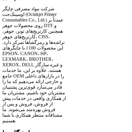
شرکت مواد مصرفی چاپگر
اوسینک‌جت (Ocinkjet Printer
Consumables Co., Ltd.) عمدتاً بر
روی محصولات جوهر DTF و
همچنین کارتریج‌های تونر، جوهر،
کارتریج‌های جوهر، CISS،
تراشه‌ها و رمزگشاها تمرکز دارد.
این محصولات 100٪ با چاپگرهای
EPSON، CANON، HP،
LEXMARK، BROTHER،
XEROX، DELL و غیره سازگار
هستند. علاوه بر این، ما خدمات
جامع OEM را در بازارهای داخلی
و خارجی ارائه می‌دهیم که ما را
قادر می‌سازد قوی‌ترین پشتیبان
مشتریان خود باشیم. مشتریان ما
از همکاری واقعی در خدمات پیش
از فروش، فروش و پس از
فروش بهره‌مند می‌شوند. ما
مشتاقانه منتظر همکاری با شما
هستیم.