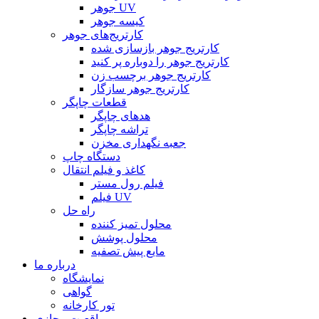
جوهر UV
کیسه جوهر
کارتریج‌های جوهر
کارتریج جوهر بازسازی شده
کارتریج جوهر را دوباره پر کنید
کارتریج جوهر برچسب زن
کارتریج جوهر سازگار
قطعات چاپگر
هدهای چاپگر
تراشه چاپگر
جعبه نگهداری مخزن
دستگاه چاپ
کاغذ و فیلم انتقال
فیلم رول مستر
فیلم UV
راه حل
محلول تمیز کننده
محلول پوشش
مایع پیش تصفیه
درباره ما
نمایشگاه
گواهی
تور کارخانه
واقعیت مجازی