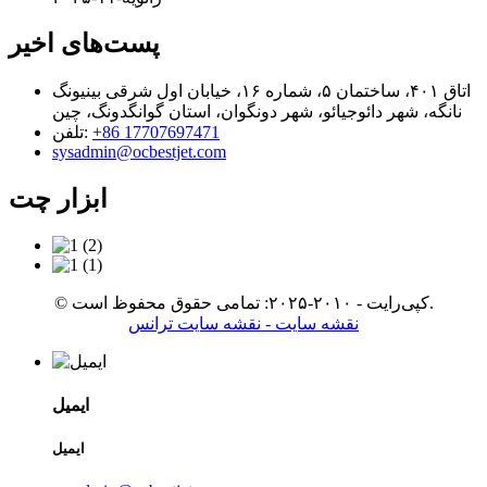
پست‌های اخیر
اتاق ۴۰۱، ساختمان ۵، شماره ۱۶، خیابان اول شرقی بینیونگ
نانگه، شهر دائوجیائو، شهر دونگوان، استان گوانگدونگ، چین
‎+86 17707697471‎
تلفن:
sysadmin@ocbestjet.com
ابزار چت
© کپی‌رایت - ۲۰۱۰-۲۰۲۵: تمامی حقوق محفوظ است.
نقشه سایت
- نقشه سایت ترانس
ایمیل
ایمیل