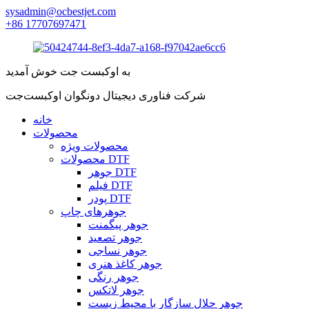
sysadmin@ocbestjet.com
‎+86 17707697471‎
به اوکبست جت خوش آمدید
شرکت فناوری دیجیتال دونگوان اوکبست‌جت
خانه
محصولات
محصولات ویژه
محصولات DTF
جوهر DTF
فیلم DTF
پودر DTF
جوهرهای چاپ
جوهر پیگمنت
جوهر تصعید
جوهر نساجی
جوهر کاغذ هنری
جوهر رنگی
جوهر لاتکس
جوهر حلال سازگار با محیط زیست