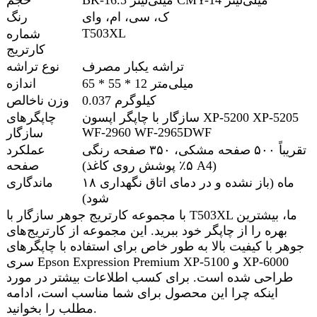
ک، سی، ام، وای
رنگ
T503XL
شماره
کارتریج
تراشه یکبار مصرف
نوع تراشه
65 * 55 * 12 میلی‌متر
اندازه
0.037 کیلوگرم
وزن ناخالص
سازگار با چاپگر اپسون XP-5200 XP-5205
چاپگرهای
WF-2960 WF-2965DWF
سازگار
تقریباً ۵۰۰ صفحه مشکی، ۳۵۰ صفحه رنگی
عملکرد
(۵٪ پوشش روی کاغذ A4)
صفحه
۱۸ ماه (باز نشده و در دمای اتاق نگهداری
ماندگاری
شود)
با مجموعه کارتریج جوهر سازگار با T503XL ما، بیشترین
بهره را از چاپگر خود ببرید. این مجموعه از کارتریج‌های
جوهر با کیفیت بالا به طور خاص برای استفاده با چاپگرهای
سری Epson Expression Premium XP-5100 و XP-6000
طراحی شده است. برای کسب اطلاعات بیشتر در مورد
اینکه چرا این محصول برای شما مناسب است، ادامه
مطلب را بخوانید.