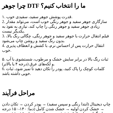
چرا جوهر DTF ما را انتخاب کنیم؟
۱. قدرت پوشش جوهر سفید، سفیدی خوب.
2. سازگاری جوهر سفید و جوهر رنگی خوب است، می‌تواند مقدار
زیادی جوهر سفید و جوهر رنگی را چاپ کند، نیازی به نفوذ به
یکدیگر نیست.
3. فیلم انتقال حرارت با جوهر سفید و جوهر رنگی، چگالی رنگ بالا،
بدون رنگ سفید و روشن چاپ می‌شود.
4. انتقال حرارت پس از احساس نرم، با کشش و انعطاف پذیری
خوب.
۵. ثبات رنگ بالا در برابر سایش خشک و مرطوب، شستشوی با آب
و لکه‌های عرق (درجه ۴ یا بالاتر).
6. کلمات کوچک را پاک کنید، پودر را تکان دهید تا تمیز شود، ثبات
خوبی داشته باشد.
مراحل فرآیند
چاپ دیجیتال (ابتدا رنگی و سپس سفید) → پودر کردن → تکان دادن
→ خشک کردن اولیه → خشک شدن کامل (دما: ۱۴۰-۱۵۰ درجه