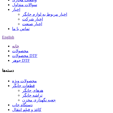
سوالات متداول
اخبار
اخبار مربوط به لوازم چاپگر
اخبار شرکت
اخبار صنعت
تماس با ما
English
خانه
محصولات
محصولات DTF
جوهر DTF
دسته‌ها
محصولات ویژه
قطعات چاپگر
هدهای چاپگر
تراشه چاپگر
جعبه نگهداری مخزن
دستگاه چاپ
کاغذ و فیلم انتقال