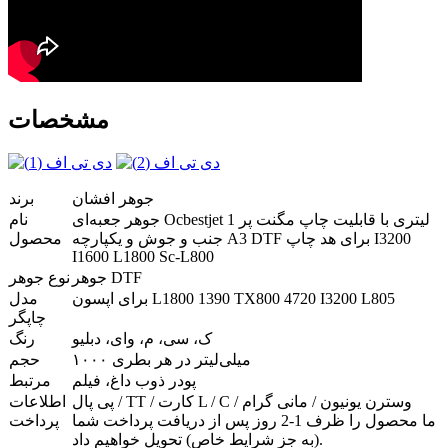
مشخصات
جوهر افشان
برند
جوهر جعبه‌ای Ocbestjet 1 لیتری با قابلیت چاپ مگنت پر
نام
جنب و جوش و یکپارچه A3 DTF برای هد چاپ I3200
محصول
I1600 L1800 Sc-L800
جوهر DTF
نوع جوهر
برای اپسون L1800 1390 TX800 4720 I3200 L805
مدل
چاپگر
ک، سی، م، وای، دبلیو
رنگ
۱۰۰۰ میلی‌لیتر در هر بطری
حجم
پودر ذوب داغ، فیلم
مرتبط
پی پال / TT / کارت L / C / وسترن یونیون / مانی گرام
اطلاعات
ما محصول را ظرف 1-2 روز پس از دریافت پرداخت شما
پرداخت
(به جز شرایط خاص) تحویل خواهیم داد.