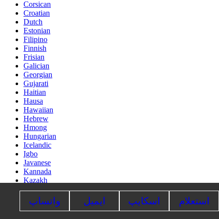
Corsican
Croatian
Dutch
Estonian
Filipino
Finnish
Frisian
Galician
Georgian
Gujarati
Haitian
Hausa
Hawaiian
Hebrew
Hmong
Hungarian
Icelandic
Igbo
Javanese
Kannada
Kazakh
Khmer
Kurdish
استعلام
اسکایپ
ایمیل
واتساپ
Kyrgyz
Latin