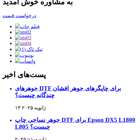
به مشاوره خوش آمدید
درخواست قیمت
پست‌های اخیر
جوهرهای DTF برای چاپگرهای جوهر افشان
چندگانه چیست؟
۱۳ ژانویه ۲۰۲۵
جوهر نساجی چاپ DTF برای Epson DX5 L1800
L805 چیست؟
ژانویه-۱۱-۲۰۲۵