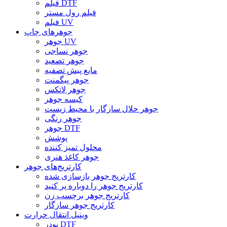
فیلم DTF
فیلم رول مستر
فیلم UV
جوهرهای چاپ
جوهر UV
جوهر نساجی
جوهر تصعید
مایع پیش تصفیه
جوهر پیگمنت
جوهر لاتکس
کیسه جوهر
جوهر حلال سازگار با محیط زیست
جوهر رنگی
جوهر DTF
پوشش
محلول تمیز کننده
جوهر کاغذ هنری
کارتریج‌های جوهر
کارتریج جوهر بازسازی شده
کارتریج جوهر را دوباره پر کنید
کارتریج جوهر برچسب زن
کارتریج جوهر سازگار
وینیل انتقال حرارت
پودر DTF