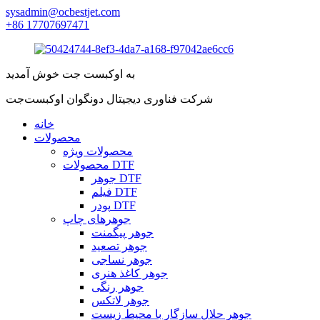
sysadmin@ocbestjet.com
‎+86 17707697471‎
به اوکبست جت خوش آمدید
شرکت فناوری دیجیتال دونگوان اوکبست‌جت
خانه
محصولات
محصولات ویژه
محصولات DTF
جوهر DTF
فیلم DTF
پودر DTF
جوهرهای چاپ
جوهر پیگمنت
جوهر تصعید
جوهر نساجی
جوهر کاغذ هنری
جوهر رنگی
جوهر لاتکس
جوهر حلال سازگار با محیط زیست