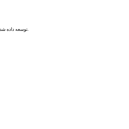
جوهر DTG ما که به طور ویژه برای هدهای چاپ صنعتی StarFire DTG توسعه داده شده است، عملکرد چاپ فوق‌العاده‌ای را در محیط صنعتی ارائه می‌دهد.