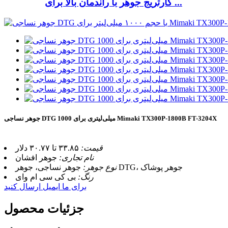
کارتریج جوهر با راندمان بالا برای ...
جوهر نساجی DTG 1000 میلی‌لیتری برای Mimaki TX300P-1800B FT-3204X
قیمت:
۳۳.۸۵ تا ۳۰.۷۷ دلار
نام تجاری:
جوهر افشان
جوهر نساجی، جوهر DTG، جوهر پوشاک
نوع جوهر:
رنگ:
بی کی سی ام وای
برای ما ایمیل ارسال کنید
جزئیات محصول