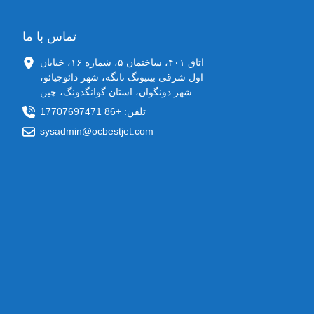
تماس با ما
اتاق ۴۰۱، ساختمان ۵، شماره ۱۶، خیابان
اول شرقی بینیونگ نانگه، شهر دائوجیائو،
شهر دونگوان، استان گوانگدونگ، چین
تلفن: +86 17707697471
sysadmin@ocbestjet.com