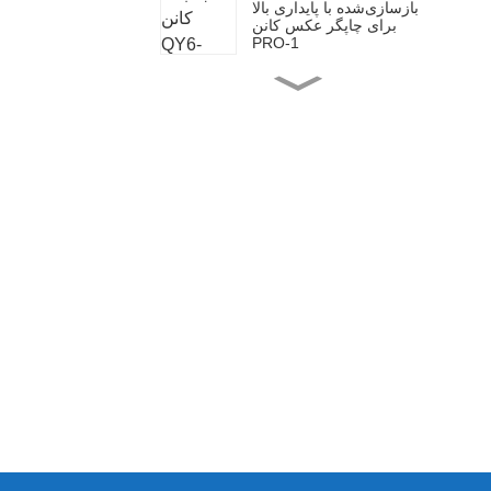
بازسازی‌شده با پایداری بالا
برای چاپگر عکس کانن
PRO-1
تعویض درپوش هد چاپگر
اپسون I3200/I1600
هد چاپ بازسازی‌شده QY6-
0091 برای کانن MAXIF شما
هد چاپ PageWide بازسازی
شده HP 452
هد چاپ اپسون F185000 /
F185010 بازسازی شده