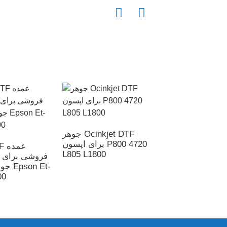
 رنگی چاپ شفاف
جوهر Ocinkjet DTF
DTF سابلیمیشن
برای اپسون P800 4720
L805 L1800
Ocinkjet
فروشی برای چ
جوهر 
00