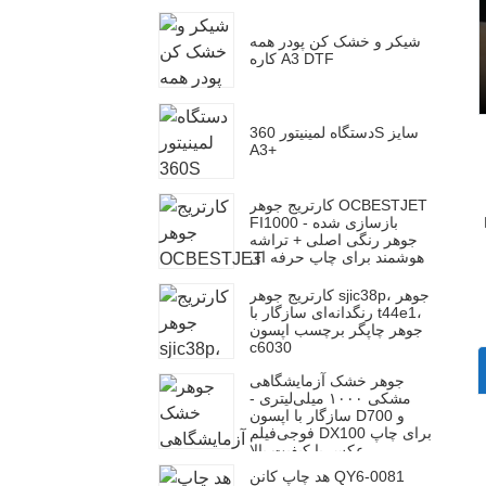
شیکر و خشک کن پودر همه
کاره A3 DTF
دستگاه لمینیتور 360S سایز
A3+
کارتریج جوهر OCBESTJET
FI1000 بازسازی شده -
جوهر رنگی اصلی + تراشه
هوشمند برای چاپ حرفه ای
کارتریج جوهر sjic38p، جوهر
رنگدانه‌ای سازگار با t44e1،
جوهر چاپگر برچسب اپسون
c6030
جوهر خشک آزمایشگاهی
مشکی ۱۰۰۰ میلی‌لیتری -
سازگار با اپسون D700 و
فوجی‌فیلم DX100 برای چاپ
عکس با کیفیت بالا
هد چاپ کانن QY6-0081