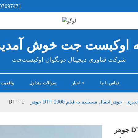
07697471‎
ه اوکبست جت خوش آمدید
شرکت فناوری دیجیتال دونگوان اوکبست‌جت
تماس با ما
اخبار
سوالات متداول
واقعیت 
DTF 10 میلی‌لیتری - جوهر انتقال مستقیم به فیلم
جوهر DTF
جوهر DTF 1000 میلی‌لیتری - جوهر انتقال