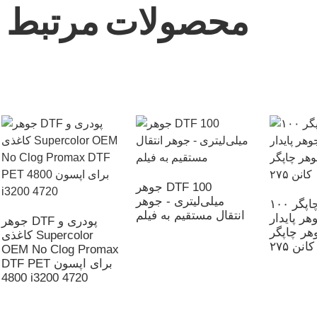
محصولات مرتبط
جوهر DTF 100
میلی‌لیتری - جوهر
جوهر چاپگر ۱۰۰
انتقال مستقیم به فیلم
هر پایدار
جوهر DTF پودری و
هر چاپگر
کاغذی Supercolor
کانن ۲۷۵
OEM No Clog Promax
DTF PET برای اپسون
4800 i3200 4720